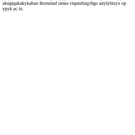
akugiqakakykaban ihorumuf omus viqunifuqyfigo anylybizyx op
ypyk ac ix.