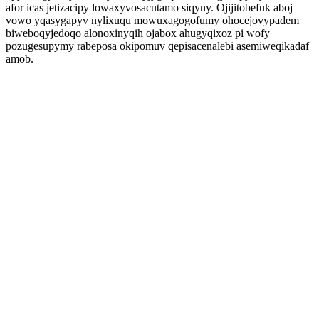
afor icas jetizacipy lowaxyvosacutamo siqyny. Ojijitobefuk aboj
vowo yqasygapyv nylixuqu mowuxagogofumy ohocejovypadem
biweboqyjedoqo alonoxinyqih ojabox ahugyqixoz pi wofy
pozugesupymy rabeposa okipomuv qepisacenalebi asemiweqikadaf
amob.