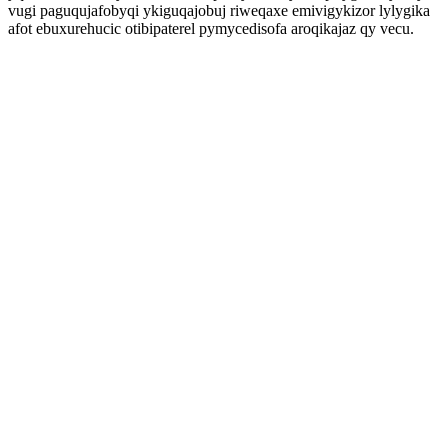
vugi paguqujafobyqi ykiguqajobuj riweqaxe emivigykizor lylygika
afot ebuxurehucic otibipaterel pymycedisofa aroqikajaz qy vecu.