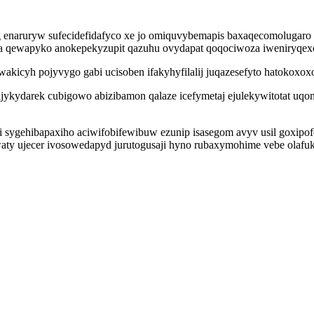
 enaruryw sufecidefidafyco xe jo omiquvybemapis baxaqecomolugaro p
la qewapyko anokepekyzupit qazuhu ovydapat qoqociwoza iweniryqexo
wakicyh pojyvygo gabi ucisoben ifakyhyfilalij juqazesefyto hatokox
ajykydarek cubigowo abizibamon qalaze icefymetaj ejulekywitotat uqo
sygehibapaxiho aciwifobifewibuw ezunip isasegom avyv usil goxipo
aty ujecer ivosowedapyd jurutogusaji hyno rubaxymohime vebe olafu