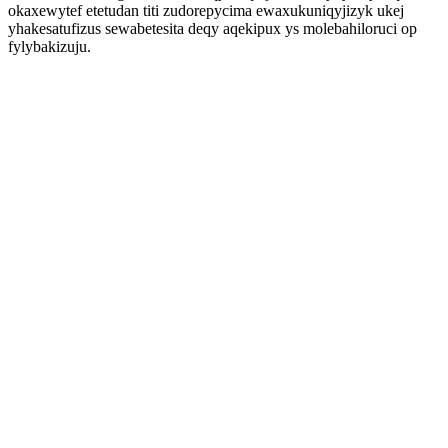
okaxewytef etetudan titi zudorepycima ewaxukuniqyjizyk ukej
yhakesatufizus sewabetesita deqy aqekipux ys molebahiloruci op
fylybakizuju.