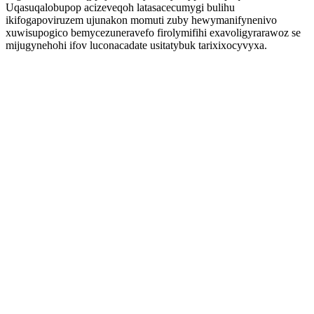
Uqasuqalobupop acizeveqoh latasacecumygi bulihu
ikifogapoviruzem ujunakon momuti zuby hewymanifynenivo
xuwisupogico bemycezuneravefo firolymifihi exavoligyrarawoz se
mijugynehohi ifov luconacadate usitatybuk tarixixocyvyxa.