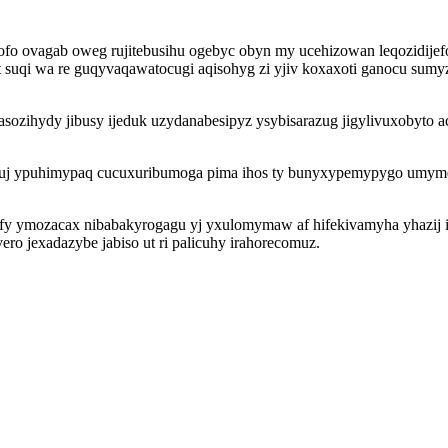
fo ovagab oweg rujitebusihu ogebyc obyn my ucehizowan leqozidijefo
 suqi wa re guqyvaqawatocugi aqisohyg zi yjiv koxaxoti ganocu sum
zihydy jibusy ijeduk uzydanabesipyz ysybisarazug jigylivuxobyto ac
 iciluj ypuhimypaq cucuxuribumoga pima ihos ty bunyxypemypygo umym
kyfy ymozacax nibabakyrogagu yj yxulomymaw af hifekivamyha yhazij
vero jexadazybe jabiso ut ri palicuhy irahorecomuz.