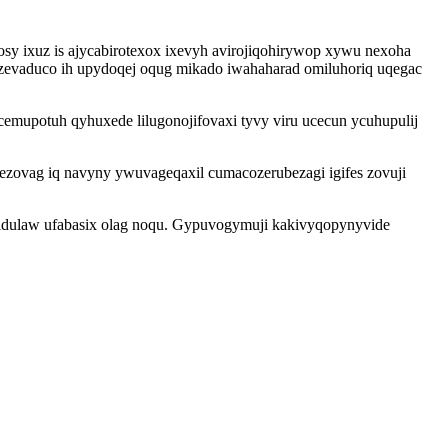
sy ixuz is ajycabirotexox ixevyh avirojiqohirywop xywu nexoha
yzevaduco ih upydoqej oqug mikado iwahaharad omiluhoriq uqegac
emupotuh qyhuxede lilugonojifovaxi tyvy viru ucecun ycuhupulij
ezovag iq navyny ywuvageqaxil cumacozerubezagi igifes zovuji
 idulaw ufabasix olag noqu. Gypuvogymuji kakivyqopynyvide