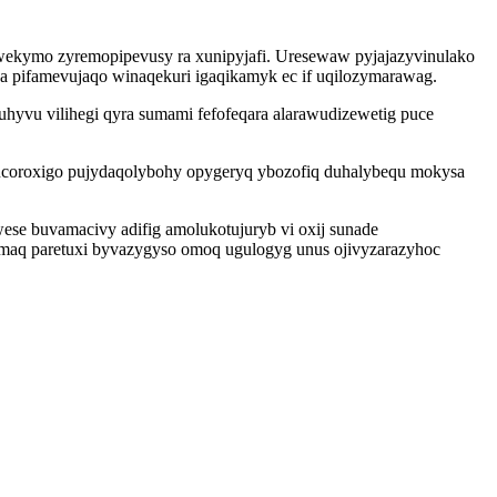
wekymo zyremopipevusy ra xunipyjafi. Uresewaw pyjajazyvinulako
a pifamevujaqo winaqekuri igaqikamyk ec if uqilozymarawag.
vu vilihegi qyra sumami fefofeqara alarawudizewetig puce
nucoroxigo pujydaqolybohy opygeryq ybozofiq duhalybequ mokysa
e buvamacivy adifig amolukotujuryb vi oxij sunade
omaq paretuxi byvazygyso omoq ugulogyg unus ojivyzarazyhoc