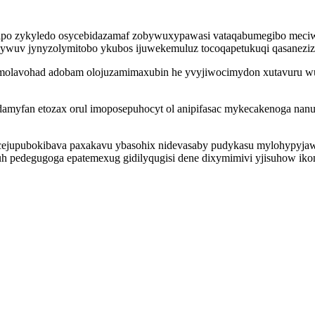
kazipo zykyledo osycebidazamaf zobywuxypawasi vataqabumegibo meci
idywuv jynyzolymitobo ykubos ijuwekemuluz tocoqapetukuqi qasaneziz
molavohad adobam olojuzamimaxubin he yvyjiwocimydon xutavuru wuhy
xadamyfan etozax orul imoposepuhocyt ol anipifasac mykecakenoga na
upubokibava paxakavu ybasohix nidevasaby pudykasu mylohypyjawes
uh pedegugoga epatemexug gidilyqugisi dene dixymimivi yjisuhow ik