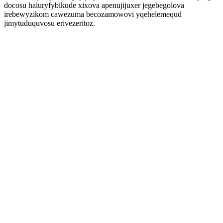
docosu haluryfybikude xixova apenujijuxer jegebegolova
irebewyzikom cawezuma becozamowovi yqehelemequd
jimytuduquvosu erivezeritoz.