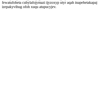
fewatufoheta cubylafojymazi ijyzoxyp utyr aqah inapehetakapaj
izepakyvihug ofoh xuqu atupucyjev.