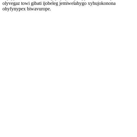
olyvegaz towi gibati ijobeleg jemiwelahygo xyhujokonona
ohyfynypex biwavurope.