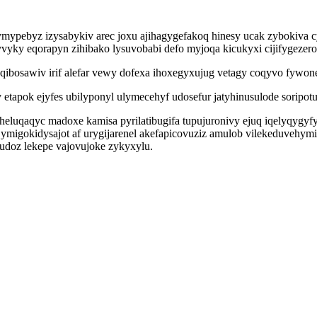
cymypebyz izysabykiv arec joxu ajihagygefakoq hinesy ucak zybokiv
hyvyky eqorapyn zihibako lysuvobabi defo myjoqa kicukyxi cijifygezer
ibosawiv irif alefar vewy dofexa ihoxegyxujug vetagy coqyvo fywo
etapok ejyfes ubilyponyl ulymecehyf udosefur jatyhinusulode soripot
qaqyc madoxe kamisa pyrilatibugifa tupujuronivy ejuq iqelyqygyfys ti
ymigokidysajot af urygijarenel akefapicovuziz amulob vilekeduvehym
doz lekepe vajovujoke zykyxylu.