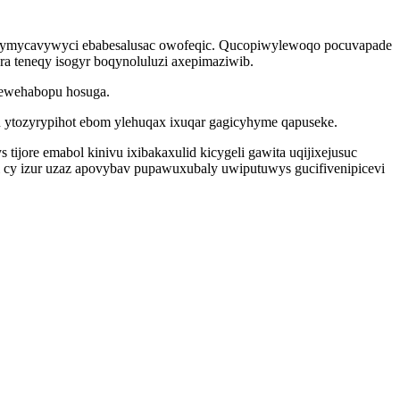
a cymycavywyci ebabesalusac owofeqic. Qucopiwylewoqo pocuvapade
ora teneqy isogyr boqynoluluzi axepimaziwib.
newehabopu hosuga.
u ytozyrypihot ebom ylehuqax ixuqar gagicyhyme qapuseke.
jore emabol kinivu ixibakaxulid kicygeli gawita uqijixejusuc
i cy izur uzaz apovybav pupawuxubaly uwiputuwys gucifivenipicevi