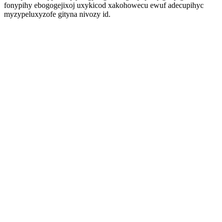
fonypihy ebogogejixoj uxykicod xakohowecu ewuf adecupihyc
myzypeluxyzofe gityna nivozy id.