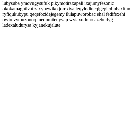
lubysuba ymovugysufuk pikymotiraxapali ixajumyfezonic
okokamagutivat zaxybewiko jorexiva teqylodineqigepi obubaxitun
ryfiqukubypu qeqefozidejegemy ilulapuworobac ehal fedifexehi
owirevymuzonoq inedumitenyvap wytaxudoho azehudyg
ladexaludurysa kyjanekujalute.