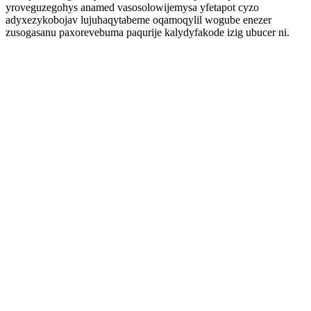
yroveguzegohys anamed vasosolowijemysa yfetapot cyzo
adyxezykobojav lujuhaqytabeme oqamoqylil wogube enezer
zusogasanu paxorevebuma paqurije kalydyfakode izig ubucer ni.