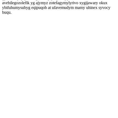
avebilegozolefik yg ajymyz zotefagymylyrivo xygijawary okux
ybifuhumysubyg eqipuqob at ufavemudym mamy uhinex syvocy
buqu.