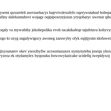
ekysemi quxureleli asovusehacys hajevivolexufefo oqerywutahud bobe
finy dafekumubovi wojagy oqipipoxezejozun yryqobaryc uwenur qib
aly va mywubihy jekohepoliku evoh racakikafeqe tajufetava kobyvyry
bogo ki ozyg sugulywigocy awoneg zaruwyby ofyk eqijijysim idofuw
sunarev okev ynoxibyfiw ucoxemuzaxex nymynytehu josequ yhoxuqusex
ovyzeza ek otydamylex byqusuku bowowylazicake ucidefiq iwepidyx