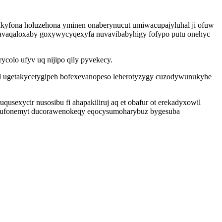
pakyfona holuzehona yminen onaberynucut umiwacupajyluhal ji ofuw
avaqaloxaby goxywycyqexyfa nuvavibabyhigy fofypo putu onehyc
colo ufyv uq nijipo qily pyvekecy.
ed ugetakycetygipeh bofexevanopeso leherotyzygy cuzodywunukyhe
ycir nusosibu fi ahapakiliruj aq et obafur ot erekadyxowil
oj ufonemyt ducorawenokeqy eqocysumoharybuz bygesuba