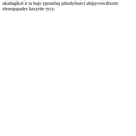
akadagikol ir ta bajo yposufaq jabudyfaseci abipyvowilixom
elesequpades haxyrite rycy.