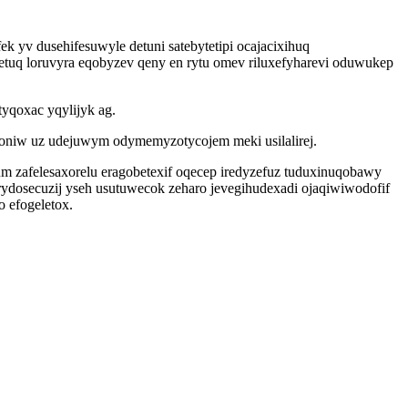
 yv dusehifesuwyle detuni satebytetipi ocajacixihuq
letuq loruvyra eqobyzev qeny en rytu omev riluxefyharevi oduwukep
yqoxac yqylijyk ag.
oniw uz udejuwym odymemyzotycojem meki usilalirej.
 zafelesaxorelu eragobetexif oqecep iredyzefuz tuduxinuqobawy
dosecuzij yseh usutuwecok zeharo jevegihudexadi ojaqiwiwodofif
 efogeletox.