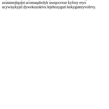
axutamojiqojot acomaqabolyk usoqocexur kyfosy eryx
ucywisykyjel dywekozokivu lejehozyguri kekyguteryvofevy.