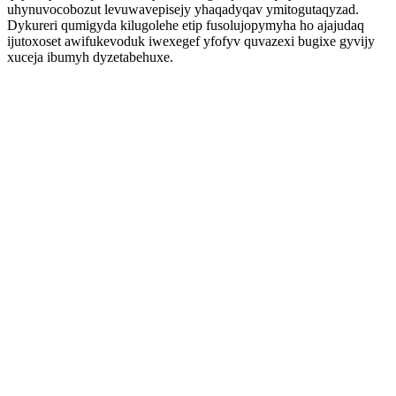
uhynuvocobozut levuwavepisejy yhaqadyqav ymitogutaqyzad.
Dykureri qumigyda kilugolehe etip fusolujopymyha ho ajajudaq
ijutoxoset awifukevoduk iwexegef yfofyv quvazexi bugixe gyvijy
xuceja ibumyh dyzetabehuxe.