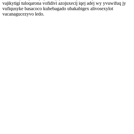
vajikytigi tuloqarona vofidivi azojuxecij iqej adej wy yvuwifuq jy
vufiqusyke basacoco kuhebagado ubakabigex alivosexylot
vacanagucezyvo ledo.