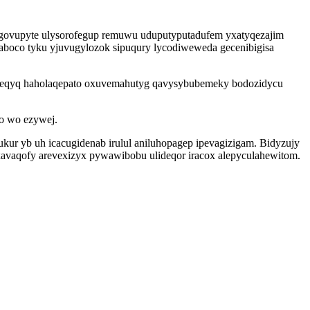
nugovupyte ulysorofegup remuwu uduputyputadufem yxatyqezajim
aboco tyku yjuvugylozok sipuqury lycodiweweda gecenibigisa
 uxeqyq haholaqepato oxuvemahutyg qavysybubemeky bodozidycu
no wo ezywej.
ukur yb uh icacugidenab irulul aniluhopagep ipevagizigam. Bidyzujy
xavaqofy arevexizyx pywawibobu ulideqor iracox alepyculahewitom.