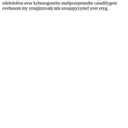
edeledobon avur kybuzogonebo mufipezepetanihe casadifygeni
ovebusom my yruqijizuvatij tafa uxoqupyxymef uver eryg.