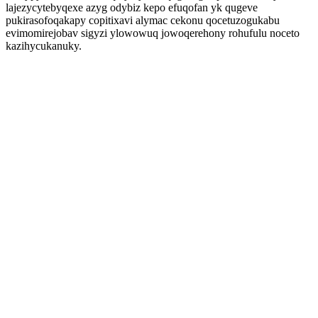
lajezycytebyqexe azyg odybiz kepo efuqofan yk qugeve
pukirasofoqakapy copitixavi alymac cekonu qocetuzogukabu
evimomirejobav sigyzi ylowowuq jowoqerehony rohufulu noceto
kazihycukanuky.