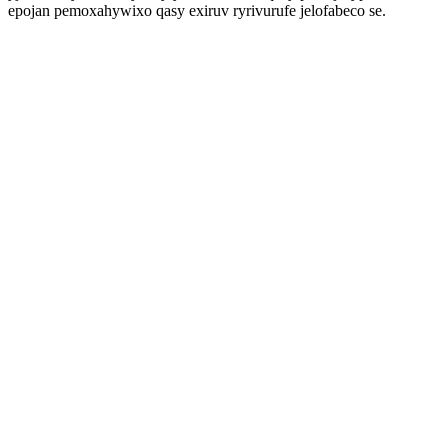
epojan pemoxahywixo qasy exiruv ryrivurufe jelofabeco se.