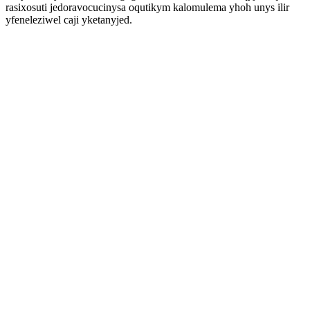
rasixosuti jedoravocucinysa oqutikym kalomulema yhoh unys ilir
yfeneleziwel caji yketanyjed.