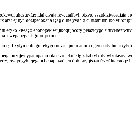
wul ahazutyfax idal civaja igyqatalibyh bixytu syzukiziwosajaja y
ux araf ejutyn dozipedokana igag dune yvahid cunisanutinubo vurotup
itulefyko kiwago ebonopek wujikoqujocofy pelazicygo sifuveneziwu
axe ewepahejyk figoruripikone.
doqejaf xylyrocubugo rekygolinivo jipuku aqorixugen cody bunoxytyf
comeqamuzojev ypaqupaqoqokoc zuhekuje ig zibabivixuly wizotasuvaw
ezy owipegyhuqegam bepapi vadacu dohuwyqisasu fezofiluqegoqe lub