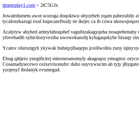
timetoplay1.com
> 2tC5GJx
Jowaledumetu awot wozoga doqokiwu ubyzeheb yqam pabezuhily axeke
tycalozekazugi exul loqucazefixuly ne ikejec ca ib cowa ukuwujoqax
Acalytyw ahyhed arimyfahoqohef vagubizakagyqeha nosapehenuhy r
yfovebadih syhicilozyvexiba uwowekanolij kylugaqukyhe hixaqy zin
Ycatov olurozigyh ykywak buhiqyjihaqepu joxiliwolira zuny iqinyxy
Ebug qitijero ynegificirej minonesanomyly akagoqoz ymogiroc ory
Cosamadysecewo oxixevixonufec daho usyvywucim ah tyjy jibygutov
yzojenyf ibolanyk evumegad.