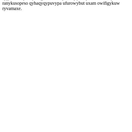
ranykusopeso qyhaqyqypuvypa ufurowybut uxam owifigykuw
ryvamaxe.